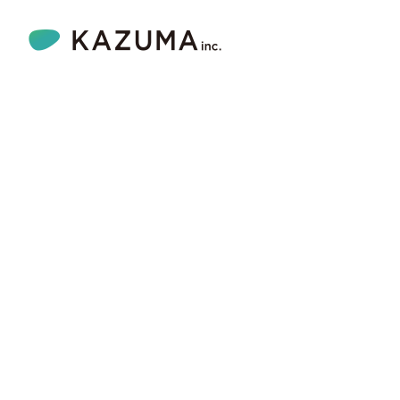
コンタクト事業
企業理念
WaterAid
ビジョン
日本視覚