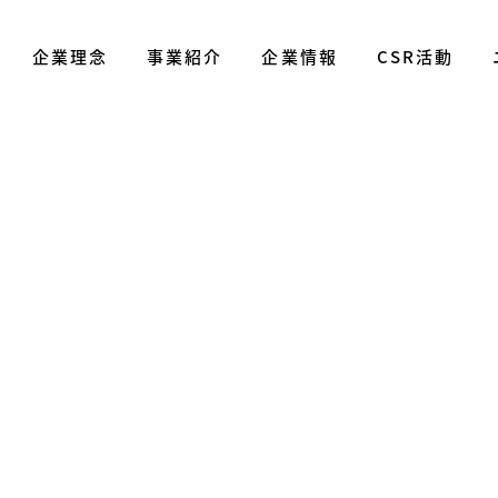
企業理念
事業紹介
企業情報
CSR活動
障害者柔道連盟
ヘルス&ビューティー事業
社長あいさつ
日本パラアイスホッケー協会
企業実績
more trees
SP