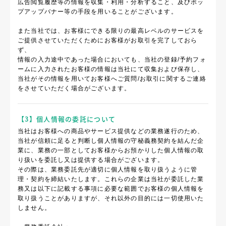
広告閲覧履歴等の情報を収集・利用・分析すること、及びポッ
プアップバナー等の手段を用いることがございます。
また当社では、お客様にできる限りの最高レベルのサービスを
ご提供させていただくためにお客様がお取引を完了しておら
ず、
情報の入力途中であった場合においても、当社の登録/予約フォ
ームに入力されたお客様の情報は当社にて収集および保存し、
当社がその情報を用いてお客様へご質問/お取引に関するご連絡
をさせていただく場合がございます。
【3】個人情報の委託について
当社はお客様への商品やサービス提供などの業務遂行のため、
当社が信頼に足ると判断し個人情報の守秘義務契約を結んだ企
業に、業務の一部としてお客様からお預かりした個人情報の取
り扱いを委託し又は提供する場合がございます。
その際は、業務委託先が適切に個人情報を取り扱うように管
理・契約を締結いたします。これらの企業は当社が委託した業
務又は以下に記載する事項に必要な範囲でお客様の個人情報を
取り扱うことがありますが、それ以外の目的には一切使用いた
しません。