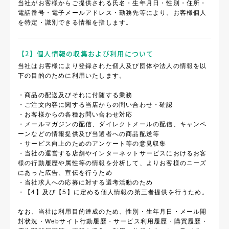
当社がお客様からご提供される氏名・生年月日・性別・住所・
電話番号・電子メールアドレス・勤務先等により、お客様個人
を特定・識別できる情報を指します。
【2】個人情報の収集および利用について
当社はお客様により登録された個人及び団体や法人の情報を以
下の目的のために利用いたします。
・商品の配送及びそれに付随する業務
・ご注文内容に関する当店からの問い合わせ・確認
・お客様からの各種お問い合わせ対応
・メールマガジンの配信、ダイレクトメールの配信、キャンペ
ーンなどの情報提供及び当選者への商品配送等
・サービス向上のためのアンケート等の意見収集
・当社の運営する店舗やインターネットサービスにおけるお客
様の行動履歴や属性等の情報を分析して、よりお客様のニーズ
にあった広告、宣伝を行うため
・当社求人への応募に対する選考活動のため
・【4】及び【5】に定める個人情報の第三者提供を行うため。
なお、当社は利用目的達成のため、性別・生年月日・メール開
封状況・Webサイト行動履歴・サービス利用履歴・購買履歴・