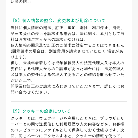
い等の防止
【8】個人情報の照会、変更および削除について
当社に個人情報の開示、訂正、追加、削除、利用停止、消去、
第三者提供の停止を請求する場合は、法に則り、原則として当
社はお客様ご本人からの請求がなければ、
個人情報の開示及び訂正のご請求に対応することはできません
(開示請求の場合は、別途費用を請求させていただく 場合があ
ります)。
但し、未成年者若しくは成年被後見人の法定代理人又は本人の
委任による代理人からのご請求があった場合には、法定代理人
又は本人の委任による代理人であることの確認を取らせていた
だいた上で、
開示及び訂正のご請求に応じさせていただきます。詳しくはお
問い合わせください。
【9】クッキーの設定について
クッキーとは、ウェブページを利用したときに、ブラウザとサ
ーバーとの間で送受信した利用履歴や入力内容などを、お客様
のコンピュータにファイルとして保存しておく仕組みです。次
回、同じページにアクセスすると、クッキーの情報を使って、