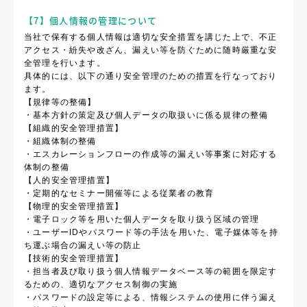
【7】個人情報の管理について
当社で保有する個人情報は適切な安全措置を講じた上で、不正
アクセス・紛失や改ざん、漏えい等を防ぐために随時厳重な安
全管理を行います。
具体的には、以下の通り安全管理のための措置を行なっており
ます。
【規律等の整備】
・基本方針の策定及び個人データの取扱いに係る規律の整備
【組織的安全管理措置】
・組織体制の整備
・エスカレーションフローの作成等の漏えい等事案に対応する
体制の整備
【人的安全管理措置】
・定期的なセミナー開催等による従業者の教育
【物理的安全管理措置】
・電子ロック等を用いた個人データを取り扱う区域の管理
・ユーザーIDやパスワード等の手法を用いた、電子媒体等を持
ち運ぶ場合の漏えい等の防止
【技術的安全管理措置】
・担当者及び取り扱う個人情報データベース等の範囲を限定す
るための、適切なアクセス制御の実施
・パスワードの設定等による、情報システムの使用に伴う漏え